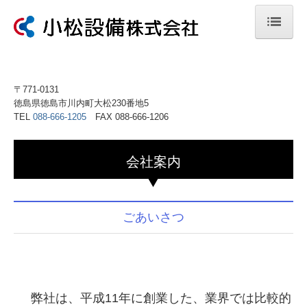
ホーム
会社案内
〒771-0131
徳島県徳島市川内町大松230番地5
先輩社員の声
TEL
088-666-1205
FAX 088-666-1206
施工事例
会社案内
募集情報
事業引継ぎ相談
ごあいさつ
お問合せ
福利厚生
SDGS
弊社は、平成11年に創業した、業界では比較的