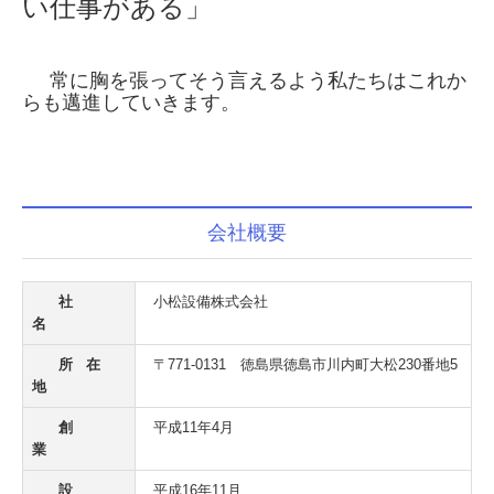
い仕事がある」
常に胸を張ってそう言えるよう
私たちはこれか
らも
邁進していきます。
会社概要
社
小松設備株式会社
名
所 在
〒771-0131 徳島県徳島市川内町大松230番地5
地
創
平成11年4月
業
設
平成16年11月