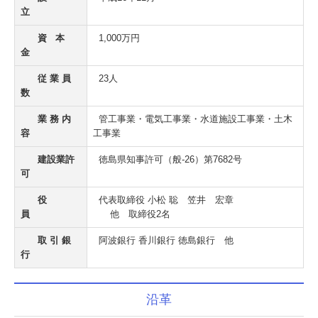
立
資 本
1,000万円
金
従 業 員
23人
数
業 務 内
管工事業・電気工事業・水道施設工事業・土木
容
工事業
建設業許
徳島県知事許可（般-26）第7682号
可
役
代表取締役 小松 聡 笠井 宏章
員
他 取締役2名
取 引 銀
阿波銀行 香川銀行 徳島銀行 他
行
沿革