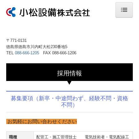
ホーム
会社案内
〒771-0131
徳島県徳島市川内町大松230番地5
先輩社員の声
TEL
088-666-1205
FAX 088-666-1206
施工事例
採用情報
募集情報
事業引継ぎ相談
募集要項（新卒・中途問わず、経験不問・資格
お問合せ
不問）
福利厚生
お気軽にお問い合わせください
SDGS
職種
配管工・施工管理技士 電気技術者・電気配線工